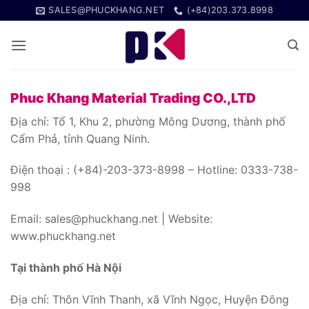
Bỏ
SALES@PHUCKHANG.NET
(+84)203.373.8998
qua
nội
dung
Phuc Khang Material Trading CO.,LTD
Địa chỉ: Tổ 1, Khu 2, phường Mông Dương, thành phố
Cẩm Phả, tỉnh Quang Ninh.
Điện thoại : (+84)-203-373-8998 – Hotline: 0333-738-
998
Email: sales@phuckhang.net | Website:
www.phuckhang.net
Tại thành phố Hà Nội
Địa chỉ: Thôn Vĩnh Thanh, xã Vĩnh Ngọc, Huyện Đông