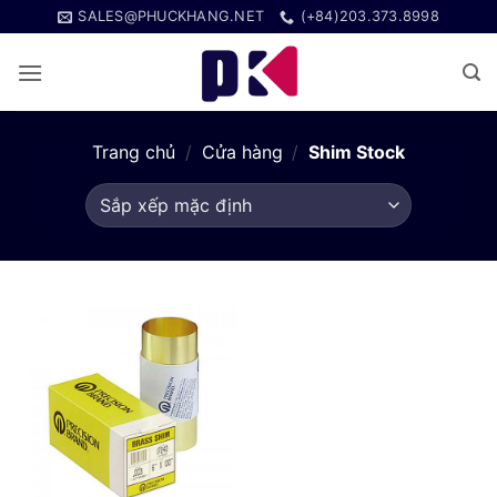
Bỏ
SALES@PHUCKHANG.NET
(+84)203.373.8998
qua
nội
dung
Trang chủ
/
Cửa hàng
/
Shim Stock