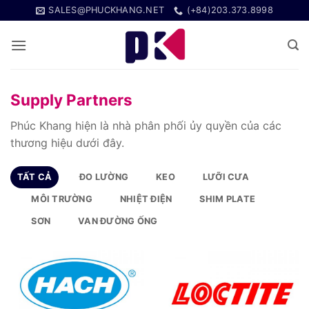
Bỏ
SALES@PHUCKHANG.NET
(+84)203.373.8998
qua
nội
dung
Supply Partners
Phúc Khang hiện là nhà phân phối ủy quyền của các
thương hiệu dưới đây.
TẤT CẢ
ĐO LƯỜNG
KEO
LƯỠI CƯA
MÔI TRƯỜNG
NHIỆT ĐIỆN
SHIM PLATE
SƠN
VAN ĐƯỜNG ỐNG