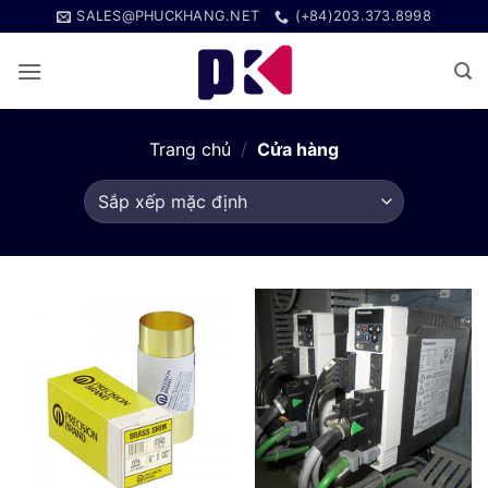
Bỏ
SALES@PHUCKHANG.NET
(+84)203.373.8998
qua
nội
dung
Trang chủ
/
Cửa hàng