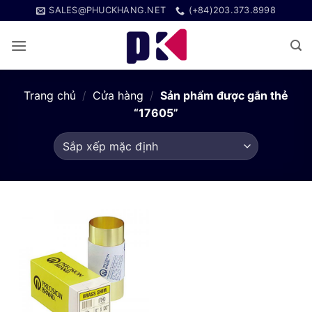
Bỏ
SALES@PHUCKHANG.NET
(+84)203.373.8998
qua
nội
dung
Trang chủ
/
Cửa hàng
/
Sản phẩm được gắn thẻ
“17605”