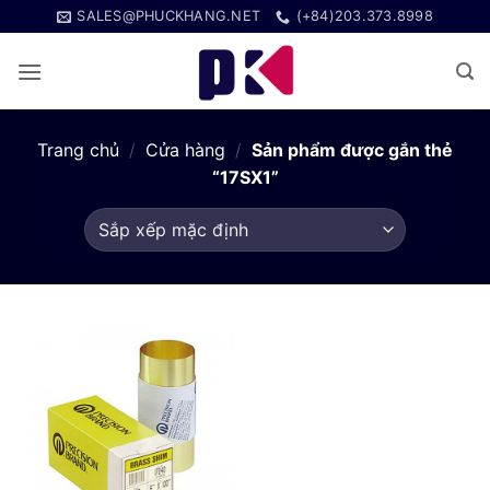
Bỏ
SALES@PHUCKHANG.NET
(+84)203.373.8998
qua
nội
dung
Trang chủ
/
Cửa hàng
/
Sản phẩm được gắn thẻ
“17SX1”