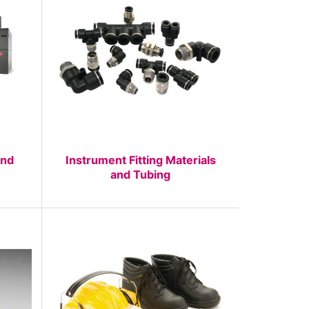
and
Instrument Fitting Materials
and Tubing