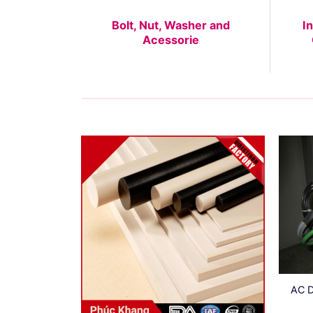
Bolt, Nut, Washer and
I
Acessorie
AC D