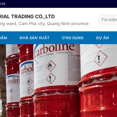
998
IAL TRADING CO.,LTD
Tìm
ong ward, Cam Pha city, Quang Ninh province
kiếm:
HẨM
NHÀ SẢN XUẤT
ỨNG DỤNG
DỰ ÁN