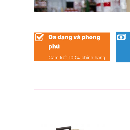
Đa dạng và phong
phú
Cam kết 100% chính hãng