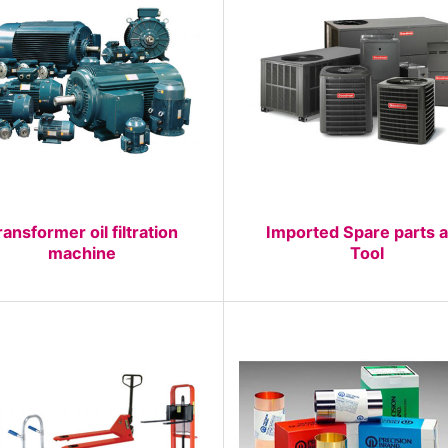
ransformer oil filtration
Imported Spare parts 
machine
Tool